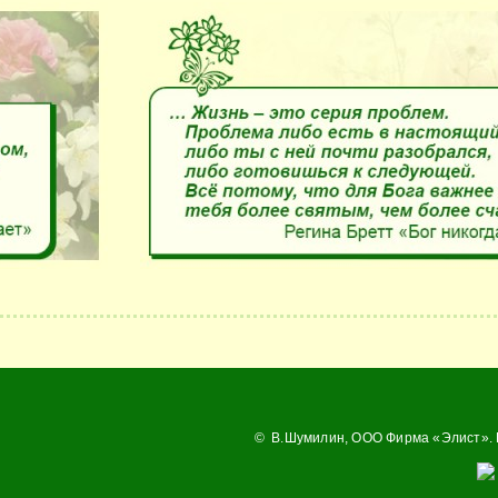
© В.Шумилин,
ООО Фирма «Элист»
.