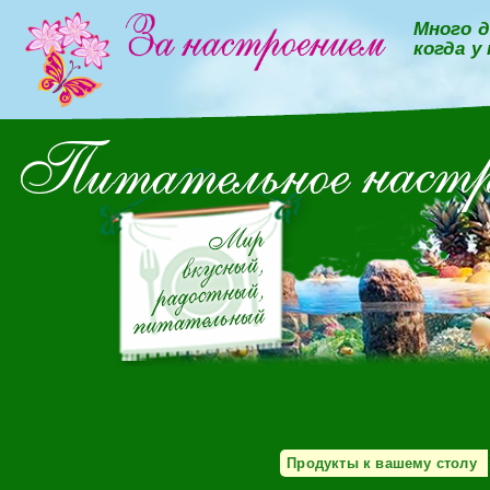
Много д
когда у
Продукты к вашему столу