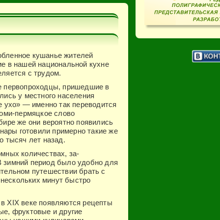
бленное кушанье жителей
е в нашей национальной кухне
ляется с трудом.
е первопроходцы, пришедшие в
лись у местного населения
е ухо» — именно так переводится
коми-пермяцкое слово
бире же они вероятно появились
инары готовили примерно такие же
о тысяч лет назад.
омных количествах, за­
В зимний период было удобно для
лительном путешествии брать с
 нескольких минут бы­стро
 в XIX веке появляются рецепты
ые, фрук­товые и другие