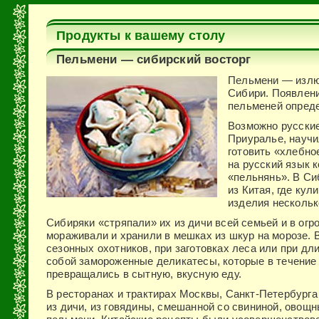
Продукты к вашему столу
Пельмени — сибирский восторг
Пельмени — излю
Сибири. Появлени
пельменей опреде
Возможно русски
Приуралье, научи
готовить «хлебно
на русский язык 
«пельнянь». В Си
из Китая, где кул
изделия нескольк
Сибиряки «стряпали» их из дичи всей семьей и в огр
мораживали и хранили в мешках из шкур на морозе. 
сезонных охотников, при заготовках леса или при д
собой за­мороженные деликатесы, которые в течение
превращались в сытную, вкусную еду.
В ресторанах и трактирах Москвы, Санкт-Петербурга
из дичи, из говядины, смешанной со свининой, овощн