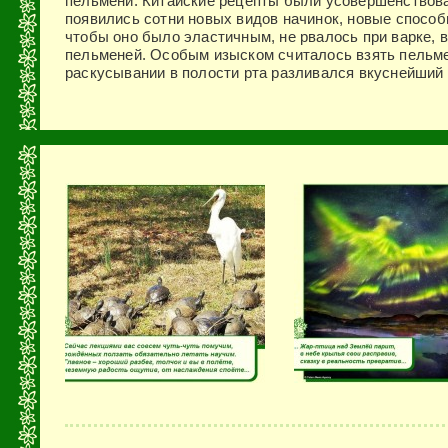
пельмени. Китайские рецепты были усовершенствов
появились сотни новых видов начинок, новые спо­собы
чтобы оно было эластичным, не рвалось при варке, в
пель­меней. Особым изыском считалось взять пельме
раскусы­вании в полости рта разливался вкуснейший 