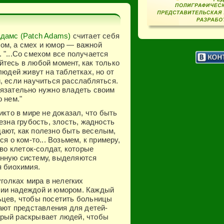
Адамс (Patch Adams)
считает себя
ом, а смех и юмор — важной
 "...Со смехом все получается
тесь в любой момент, как только
людей живут на таблетках, но от
, если научиться расслабляться.
бязательно нужно владеть своим
 нем."
икто в мире не доказал, что быть
езна грубость, злость, жадность
ают, как полезно быть веселым,
я о ком-то... Возьмем, к примеру,
во клеток-солдат, которые
унную систему, выделяются
я биохимия.
уголках мира в нелегких
нии надеждой и юмором. Каждый
ьцев, чтобы посетить больницы
вают представления для детей-
торый раскрывает людей, чтобы