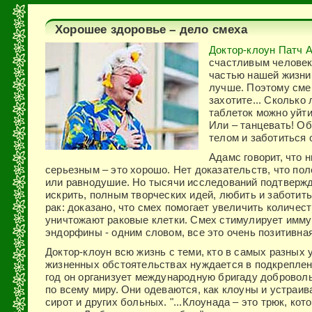
Хорошее здоровье – дело смеха
Доктор-клоун Патч 
счастливым человек
частью нашей жизни.
лучше. Поэтому смей
захотите... Сколько 
таблеток можно уйти
Или – танцевать! О
телом и заботиться о
Адамс говорит, что н
серьезным – это хорошо. Нет доказательств, что пол
или равнодушие. Но тысячи исследований подтвержд
искрить, полным творческих идей, любить и заботитьс
рак: доказано, что смех помогает увеличить количест
уничтожают раковые клетки. Смех стимулирует имм
эндорфины - одним словом, все это очень позитивна
Доктор-клоун всю жизнь с теми, кто в самых разных 
жизненных обстоятельствах нуждается в подкрепле
год он организует международную бригаду добровол
по всему миру. Они одеваются, как клоуны и устраи
сирот и других больных. "...Клоунада – это трюк, ко