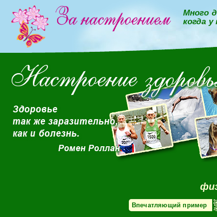
Много д
когда у
фи
Впечатляющий пример