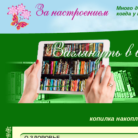
Много д
когда у
копилка накоп
О ЗДОРОВЬЕ