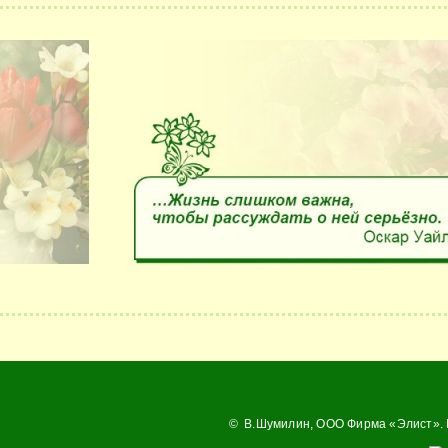
© В.Шумилин,
ООО Фирма «Элист»
.