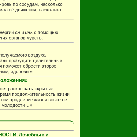
 кровь по сосудам, насколько
сила её движения, насколько
энергий
ян
и
инь
с помощью
гих органов чувств.
 получаемого воздуха
тобы пробудить целительные
я поможет обрести второе
чным, здоровым.
моложения»
имся раскрывать скрытые
 время продолжительность жизни
 этом продление жизни вовсе не
м молодости…»
НОСТИ. Лечебные и