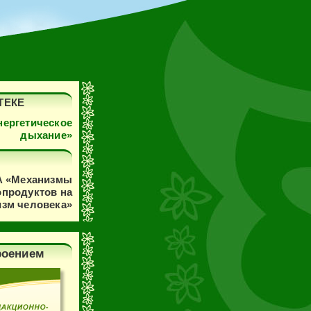
ТЕКЕ
ергетическое
дыхание»
 «Механизмы
продуктов на
изм человека»
роением