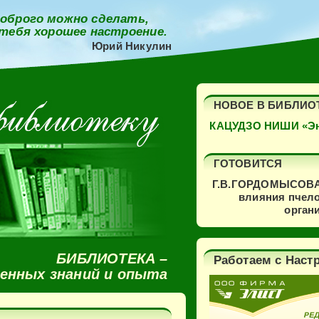
оброго можно сделать,
 тебя хорошее настроение.
Юрий Никулин
НОВОЕ В БИБЛИО
КАЦУДЗО НИШИ «Эн
ГОТОВИТСЯ
Г.В.ГОРДОМЫСОВА
влияния пчело
орган
БИБЛИОТЕКА –
Работаем с Наст
ленных знаний и опыта