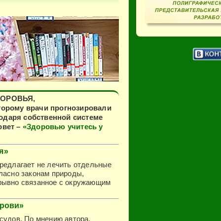
ДОРОВЬЯ,
торому врачи прогнозировали
годаря собственной системе
овет –
«Здоровью учитесь у
я»
редлагает не лечить отдельные
ласно законам природы,
зрывно связанное с окружающим
крови»
судов. По мнению автора,