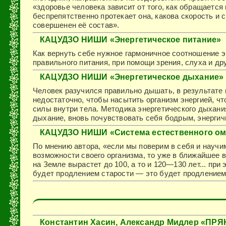
«здоровье человека зависит от того, как обращается
беспрепятственно протекает она, какова скорость и 
совершенен её состав».
КАЦУДЗО НИШИ «Энергетическое питание»
Как вернуть себе нужное гармоничное соотношение 
правильного питания, при помощи зрения, слуха и дру
КАЦУДЗО НИШИ «Энергетическое дыхание»
Человек разучился правильно дышать, в результате
недостаточно, чтобы насытить организм энергией, ч
силы внутри тела. Методика энергетического дыхани
дыхание, вновь почувствовать себя бодрым, энерги
КАЦУДЗО НИШИ «Система естественного о
По мнению автора, «если мы поверим в себя и науч
возможности своего организма, то уже в ближайшее
на Земле вырастет до 100, а то и 120—130 лет... при
будет продлением старости — это будет продление
Константин Хасин, Александр Мидлер «ПРЯ