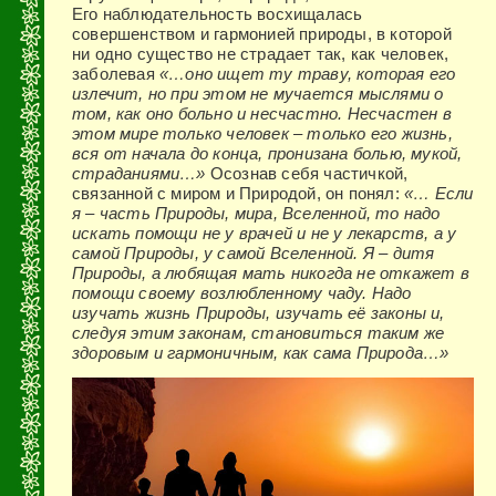
Его наблюдательность восхищалась
совершенством и гармонией природы, в которой
ни одно существо не страдает так, как человек,
заболевая
«…оно ищет ту траву, которая его
излечит, но при этом не мучается мыслями о
том, как оно больно и несчастно. Несчастен в
этом мире только человек – только его жизнь,
вся от начала до конца, пронизана болью, мукой,
страданиями…»
Осознав себя частичкой,
связанной с миром и Природой, он понял:
«… Если
я – часть Природы, мира, Вселенной, то надо
искать помощи не у врачей и не у лекарств, а у
самой Природы, у самой Вселенной. Я – дитя
Природы, а любящая мать никогда не откажет в
помощи своему возлюбленному чаду. Надо
изучать жизнь Природы, изучать её законы и,
следуя этим законам, становиться таким же
здоровым и гармоничным, как сама Природа…»