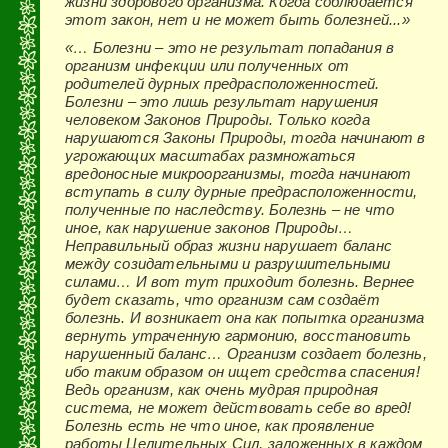
жизни здорового организма. Когда соблюдается
этот закон, нет и не может быть болезней...»
«… Болезни – это не результат попадания в
организм инфекции или полученных от
родителей дурных предрасположенностей.
Болезни – это лишь результат нарушения
человеком Законов Природы. Только когда
нарушаются Законы Природы, тогда начинают в
угрожающих масштабах размножаться
вредоносные микроорганизмы, тогда начинают
вступать в силу дурные предрасположенности,
полученные по наследству. Болезнь – не что
иное, как нарушение законов Природы…
Неправильный образ жизни нарушает баланс
между созидательными и разрушительными
силами… И вот тут приходит болезнь. Вернее
будет сказать, что организм сам создаёт
болезнь. И возникает она как попытка организма
вернуть утраченную гармонию, восстановить
нарушенный баланс… Организм создает болезнь,
ибо таким образом он ищет средства спасения!
Ведь организм, как очень мудрая природная
система, не может действовать себе во вред!
Болезнь есть не что иное, как проявление
работы Целительных Сил, заложенных в каждом