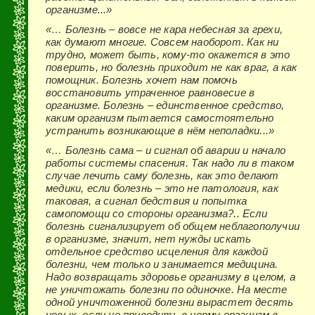
организме...»
«… Болезнь – вовсе не кара небесная за грехи,
как думают многие. Совсем наоборот. Как ни
трудно, может быть, кому-то окажется в это
поверить, но болезнь приходит не как враг, а как
помощник. Болезнь хочет нам помочь
восстановить утраченное равновесие в
организме. Болезнь – единственное средство,
каким организм пытается самостоятельно
устранить возникающие в нём неполадки...»
«… Болезнь сама – и сигнал об аварии и начало
работы системы спасения. Так надо ли в таком
случае лечить саму болезнь, как это делают
медики, если болезнь – это не патология, как
таковая, а сигнал бедствия и попытка
самопомощи со стороны организма?.. Если
болезнь сигнализирует об общем неблагополучии
в организме, значит, нет нужды искать
отдельное средство исцеления для каждой
болезни, чем только и занимается медицина.
Надо возвращать здоровье организму в целом, а
не уничтожать болезни по одиночке. На месте
одной уничтоженной болезни вырастет десять
новых, если не приводить в норму организм в