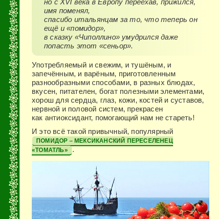
но с XVI века в Европу переехав, прижился,
имя поменял,
спасибо итальянцам за то, что теперь он
ещё и «помидор»,
в сказку «Чиполлино» умудрился даже
попасть этот «сеньор».
Употребляемый и свежим, и тушёным, и
запечённым, и варёным, приготовленным
разнообразными способами, в разных блюдах,
вкусен, питателен, богат полезными элементами,
хорош для сердца, глаз, кожи, костей и суставов,
нервной и половой систем, прекрасен
как антиоксидант, помогающий нам не стареть!
И это всё такой привычный, популярный
ПОМИДОР – МЕКСИКАНСКИЙ ПЕРЕСЕЛЕНЕЦ
.
«ТОМАТЛЬ»