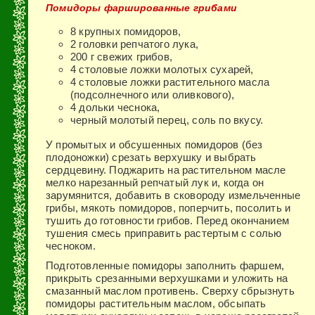
Помидоры фаршированные грибами
8 крупных помидоров,
2 головки репчатого лука,
200 г све­жих грибов,
4 столовые ложки молотых сухарей,
4 столовые ложки растительного масла
(подсолнечного или оливкового),
4 дольки чеснока,
черный молотый перец, соль по вкусу.
У промытых и обсушенных помидоров (без
плодоножки) срезать верхушку и выбрать
сердцевину. Поджарить на рас­тительном масле
мелко нарезанный репчатый лук и, когда он
зарумянится, добавить в сковороду измельченные
грибы, мякоть помидоров, поперчить, посолить и
тушить до готов­ности грибов. Перед окончанием
тушения смесь приправить растертым с солью
чесноком.
Подготовленные помидоры заполнить фаршем,
прикрыть срезанными верхушками и уложить на
смазанный маслом противень. Сверху сбрызнуть
помидоры растительным мас­лом, обсыпать