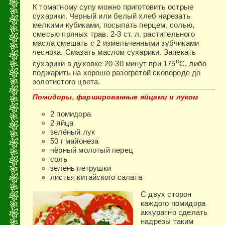
К томатному супу можно приготовить острые
сухарики. Черный или белый хлеб нарезать
мелкими кубиками, посыпать перцем, солью,
смесью пряных трав. 2-3 ст. л. растительного
масла смешать с 2 измельченными зубчиками
чеснока. Смазать маслом сухарики. Запекать
o
сухарики в духовке 20-30 минут при 175
С, либо
поджарить на хорошо разогретой сковороде до
золотистого цвета.
Помидоры, фаршированные яйцами и луком
2 помидора
2 яйца
зелёный лук
50 г майонеза
чёрный молотый перец
соль
зелень петрушки
листья китайского салата
С двух сторон
каждого помидора
аккуратно сделать
надрезы таким