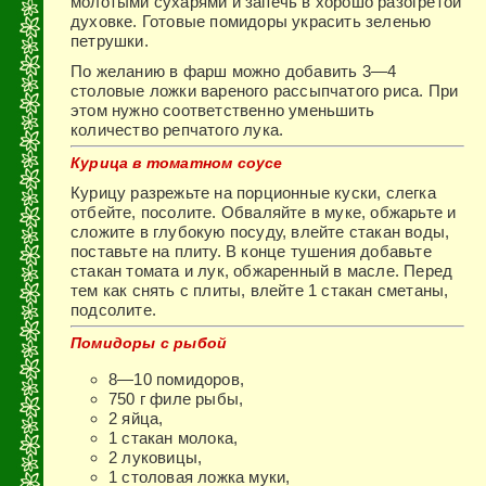
молотыми сухарями и запечь в хорошо разо­гретой
духовке. Готовые помидоры украсить зеленью
пет­рушки.
По желанию в фарш можно добавить 3—4
столовые лож­ки вареного рассыпчатого риса. При
этом нужно соответст­венно уменьшить
количество репчатого лука.
Курица в томатном соусе
Курицу разрежьте на порционные куски, слегка
отбейте, посолите. Обва­ляйте в муке, обжарьте и
сложите в глубокую посуду, влейте стакан воды,
поставьте на плиту. В конце тушения добавьте
стакан томата и лук, обжаренный в масле. Перед
тем как снять с плиты, влейте 1 стакан сметаны,
подсолите.
Помидоры с рыбой
8—10 помидоров,
750 г филе рыбы,
2 яйца,
1 стакан молока,
2 луковицы,
1 столовая ложка муки,