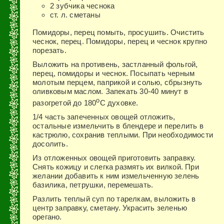
2 зубчика чеснока
ст. л. сметаны
Помидоры, перец помыть, просушить. Очистить
чеснок, перец. Помидоры, перец и чеснок крупно
порезать.
Выложить на противень, застланный фольгой,
перец, помидоры и чеснок. Посыпать черным
молотым перцем, паприкой и солью, сбрызнуть
оливковым маслом. Запекать 30-40 минут в
o
разогретой до 180
С духовке.
1/4 часть запеченных овощей отложить,
остальные измельчить в блендере и перелить в
кастрюлю, сохранив теплыми. При необходимости
досолить.
Из отложенных овощей приготовить заправку.
Снять кожицу и слегка размять их вилкой. При
желании добавить к ним измельченную зелень
базилика, петрушки, перемешать.
Разлить теплый суп по тарелкам, выложить в
центр заправку, сметану. Украсить зеленью
орегано.