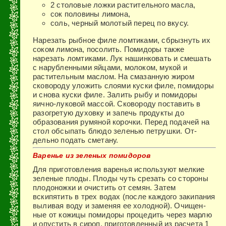
2 столовые ложки растительного масла,
сок половины лимона,
соль, черный молотый перец по вкусу.
Нарезать рыбное филе ломтиками, сбрызнуть их
соком лимона, посолить. Помидоры также
нарезать ломтиками. Лук нашинковать и смешать
с нарубленными яйцами, мо­локом, мукой и
растительным маслом. На смазанную жи­ром
сковороду уложить слоями куски филе, помидоры
и снова куски филе. Залить рыбу и помидоры
яично-луко­вой массой. Сковороду поставить в
разогретую духовку и запечь продукты до
образования румяной корочки. Перед подачей на
стол обсыпать блюдо зеленью петрушки. От­
дельно подать сметану.
Варенье из зеленых помидоров
Для приготовления варенья ис­пользуют мелкие
зеленые плоды. Плоды чуть срезать со стороны
пло­доножки и очистить от семян. Затем
вскипятить в трех водах (после ка­ждого закипания
выливая воду и заменяя ее холодной). Очищен­
ные от кожицы помидоры проце­дить через марлю
и опустить в си­роп, приготовленный из расчета 1