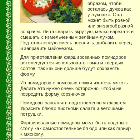
образом, чтобы
осталась дужка как
у лукошка. Она
может быть ровной
или зигзагообразной
по краям. Яйца сварить вкрутую, мелко нарезать и
смешать с измельчённым зелёным луком.
Подготовленную смесь посолить, добавить перец
и заправить майонезом.
Для приготовления фаршированных помидоров
рекомендуется использовать томаты твердых
сортов, так как они дольше будут сохранять
форму.
Из помидоров с помощью ложки извлечь мякоть.
Делать это нужно очень осторожно, чтобы не
повредить форму корзиночек.
Помидоры заполнить подготовленным фаршем.
Украсить блюдо листьями салата и веточками
петрушки.
Фаршированные помидоры могут быть поданы к
столу как самостоятельное блюдо или как гарнир
к мясному.