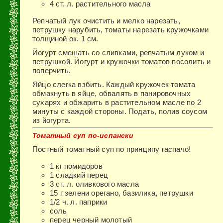
4 ст. л. расти­тельного масла
Репчатый лук очистить и мелко нарезать,
петрушку нарубить, томаты нарезать кружочками
толщиной ок. 1 см.
Йогурт смешать со сливками, реп­чатым луком и
петрушкой. Йогурт и кружочки томатов посо­лить и
поперчить.
Яйцо слегка взбить. Каждый кружочек томата
обмакнуть в яйце, обвалять в панировочных
сухарях и обжарить в раститель­ном масле по 2
минуты с каждой стороны. Подать, полив соусом
из йогурта.
Томатный суп по-испански
Постный томатный суп по принципу гаспачо!
1 кг помидоров
1 сладкий перец
3 ст. л. оливкового масла
15 г зелени орегано, базилика, петрушки
1/2 ч. л. паприки
соль
перец черный молотый