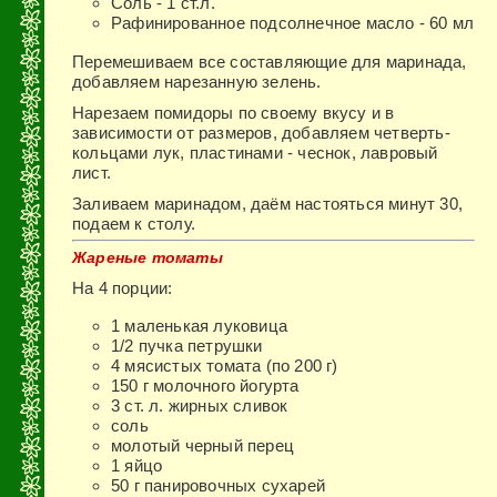
Соль - 1 ст.л.
Рафинированное подсолнечное масло - 60 мл
Перемешиваем все составляющие для маринада,
добавляем нарезанную зелень.
Нарезаем помидоры по своему вкусу и в
зависимости от размеров, добавляем четверть-
кольцами лук, пластинами - чеснок, лавровый
лист.
Заливаем маринадом, даём настояться минут 30,
подаем к столу.
Жареные томаты
На 4 порции:
1 маленькая луковица
1/2 пучка петрушки
4 мясистых томата (по 200 г)
150 г молочного йогурта
3 ст. л. жирных сливок
соль
моло­тый черный перец
1 яйцо
50 г па­нировочных сухарей