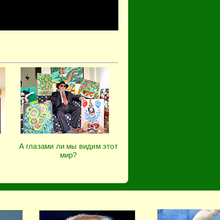
А глазами ли мы видим этот
мир?