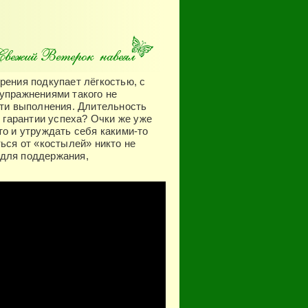
рения подкупает лёгкостью, с
упражнениями такого не
сти выполнения. Длительность
е гарантии успеха? Очки же уже
то и утруждать себя какими-то
ься от «костылей» никто не
 для поддержания,